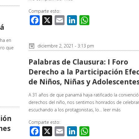
Comparte esto:
Facebook
X
Email
LinkedIn
WhatsApp
má
cha en
diciembre 2, 2021 - 3:13 pm
ero que
Palabras de Clausura: I Foro
Derecho a la Participación Efe
de Niños, Niñas y Adolescente
A 31 años de que panamá haya ratificado la convenció
derechos del niño, nos sentimos honrados de celebrar
escuchando a los protagonistas, lo…
leer más
ción
Comparte esto:
nes
Facebook
X
Email
LinkedIn
WhatsApp