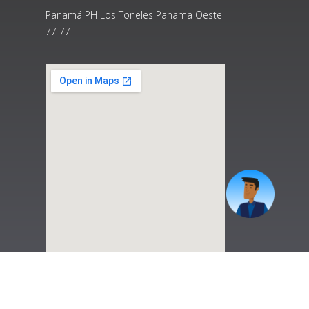
Panamá PH Los Toneles Panama Oeste
77 77
|
Preguntas Frecuentes
|
Contáctenos
|
Correo