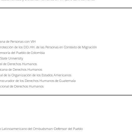
cana de Personas con VIH
otección de los DD.HH. de las Personas en Contexto de Migración
ensoría del Pueblo de Colombia
State University
ional de Derechos Humanos
mericana de Derechos Humanos
ral de la Organización de los Estados Americanos
el Procurador de los Derechos Humanos de Guatemala
rnacional de Derechos Humanos
to Latinoamericano del Ombudsman-Defensor del Pueblo