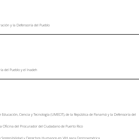
ación y la Defensoría del Pueblo
a del Pueblo y el Inadeh
Educación, Ciencia y Tecnología (UMECIT), de la República de Panamá y la Defensoría del
la Oficina del Procurador del Ciudadano de Puerto Rico
o y Sostenibilidad y Derechos Humanos en VIH para Centroamérica