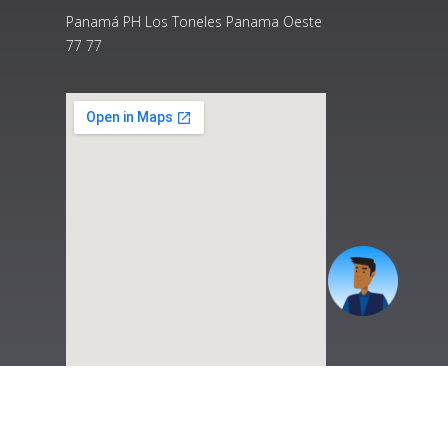
Panamá PH Los Toneles Panama Oeste
77 77
|
Preguntas Frecuentes
|
Contáctenos
|
Correo