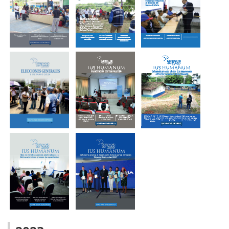
Boletín digital -
Boletín Digital -
Diciembre
Noviembre
Boletín -
2024
2024
Octubre 2024
Boletín
Boletín Agosto
Boletín Digital -
Septiembre
2024
Julio 2024
Boletín Mayo
BOLETÍN
Elecciones
Boletín Digital -
DIGITAL -
2024
Junio 2024
MAYO 2024