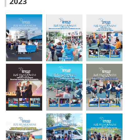
2023
BOLETÍN
BOLETÍN
DIGITAL -
DIGITAL -
ENERO
ABRIL 2024
MARZO 2024
BOLETÍN
Boletín Digital -
Boletín Digital -
DIGITAL -
Diciembre
Noviembre
OCTUBRE
2023
2023
2023
BOLETÍN