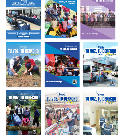
Tu voz, Tu
Tu voz, Tu
Derecho –
Derecho –
Enero 2026
Febrero 2026
Tu voz, Tu
Boletín Enero -
Tu Voz, Tu
Derecho –
2025
Derecho
Marzo 2025
Tu voz, Tu
Tu voz, Tu
Tu voz, Tu
Derecho - Abril
Derecho –
Derecho –
2025
Mayo 2025
Junio 2025