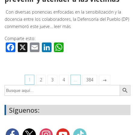
Con diversas ponencias enfocadas en la sensibilización y la
docencia entre los colaboradores, la Defensoría del Pueblo (DP)
conmemoró este jueve…
leer más
Comparte esto:
Facebook
X
Email
LinkedIn
WhatsApp
1
2
3
4
…
384
→
Botón de búsq
Buscar:
Síguenos: