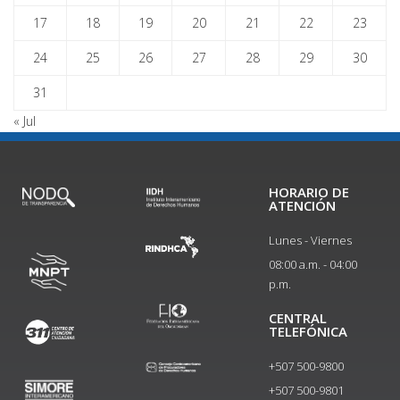
17
18
19
20
21
22
23
24
25
26
27
28
29
30
31
« Jul
HORARIO DE
ATENCIÓN
Lunes - Viernes
08:00 a.m. - 04:00
p.m.
CENTRAL
TELEFÓNICA
+507 500-9800
+507 500-9801​