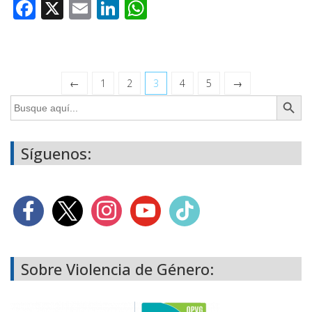
Facebook
X
Email
LinkedIn
WhatsApp
←
1
2
3
4
5
→
Botón de búsq
Buscar:
Síguenos:
Sobre Violencia de Género: