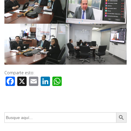
Comparte esto:
Facebook
X
Email
LinkedIn
WhatsApp
Botón de búsq
Buscar: