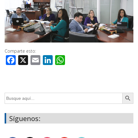
Comparte esto:
Facebook
X
Email
LinkedIn
WhatsApp
Botón de búsq
Buscar:
Síguenos: