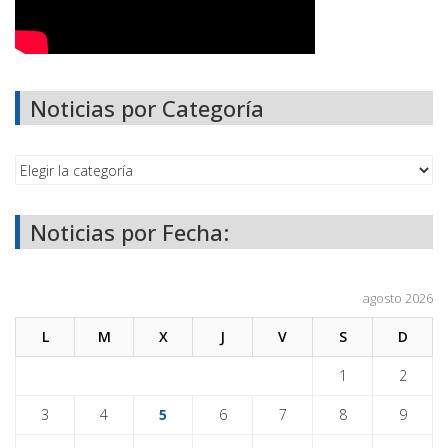
Noticias por Categoría
Noticias por Fecha:
agosto 2026
L
M
X
J
V
S
D
1
2
3
4
5
6
7
8
9