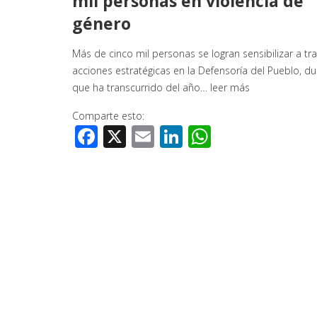
mil personas en violencia de
género
Más de cinco mil personas se logran sensibilizar a tr
acciones estratégicas en la Defensoría del Pueblo, du
que ha transcurrido del año…
leer más
Comparte esto:
Facebook
X
Email
LinkedIn
WhatsApp