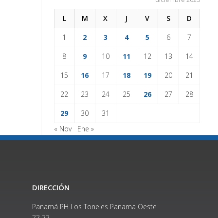
L
M
X
J
V
S
D
1
2
3
4
5
6
7
8
9
10
11
12
13
14
15
16
17
18
19
20
21
22
23
24
25
26
27
28
29
30
31
« Nov
Ene »
DIRECCIÓN
Panamá PH Los Toneles Panama Oeste