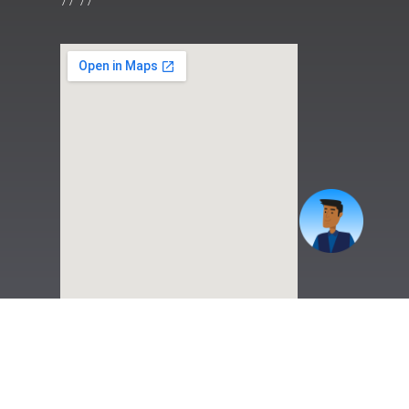
77 77
|
Preguntas Frecuentes
|
Contáctenos
|
Correo