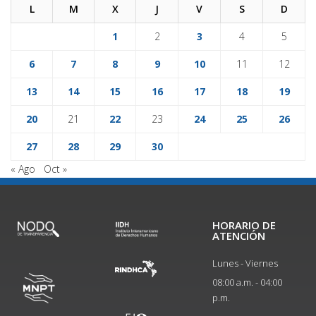
L
M
X
J
V
S
D
1
2
3
4
5
6
7
8
9
10
11
12
13
14
15
16
17
18
19
20
21
22
23
24
25
26
27
28
29
30
« Ago
Oct »
HORARIO DE
ATENCIÓN
Lunes - Viernes
08:00 a.m. - 04:00
p.m.