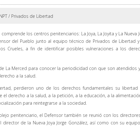
NPT
/
Privados de Libertad
comprende los centros penitenciarios: La Joya, La Joyita y La Nueva J
nsor del Pueblo junto al equipo técnico de Privados de Libertad y
s Crueles, a fin de identificar posibles vulneraciones a los dere
 de La Merced para conocer la periodicidad con que son atendidos y
erecho a la salud.
ertad, perdieron uno de los derechos fundamentales su libertad
e el derecho a la salud, a la petición, a la educación, a la alimentación
ialización para reintegrarse a la sociedad.
plejo penitenciario, el Defensor también se reunió con los directore
y el director de la Nueva Joya Jorge González, así como con su equip