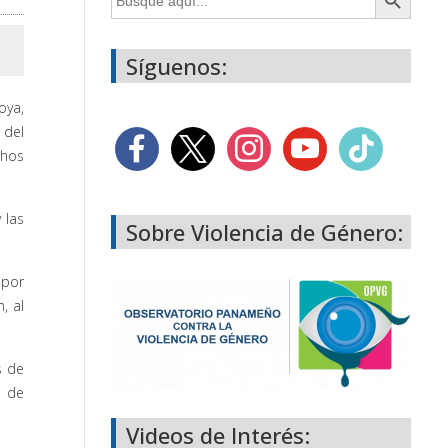
Síguenos:
oya,
 del
chos
 las
Sobre Violencia de Género:
 por
, al
s de
o de
Videos de Interés: