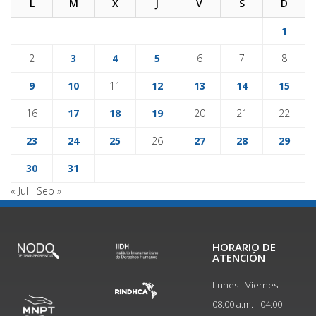
L
M
X
J
V
S
D
1
2
3
4
5
6
7
8
9
10
11
12
13
14
15
16
17
18
19
20
21
22
23
24
25
26
27
28
29
30
31
« Jul
Sep »
HORARIO DE
ATENCIÓN
Lunes - Viernes
08:00 a.m. - 04:00