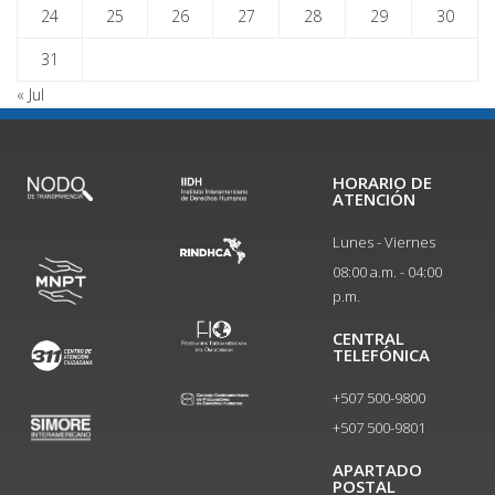
24
25
26
27
28
29
30
31
« Jul
HORARIO DE
ATENCIÓN
Lunes - Viernes
08:00 a.m. - 04:00
p.m.
CENTRAL
TELEFÓNICA
+507 500-9800
+507 500-9801​
APARTADO
POSTAL