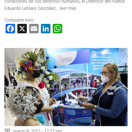
condiciones de sus derechos humanos, el Defensor del Pueblo
Eduardo Leblanc González…
leer más
Comparte esto:
Facebook
X
Email
LinkedIn
WhatsApp
marzo 8, 2022 - 12:22 pm