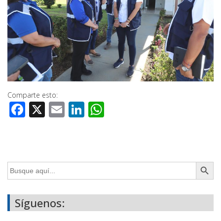
Comparte esto:
Facebook
X
Email
LinkedIn
WhatsApp
Botón de búsq
Buscar:
Síguenos: