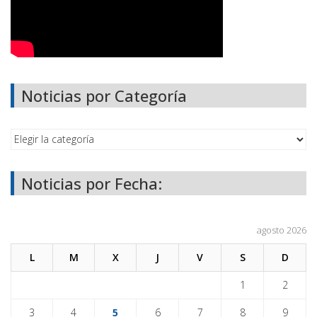
Noticias por Categoría
Noticias por Fecha:
agosto 2026
L
M
X
J
V
S
D
1
2
3
4
5
6
7
8
9