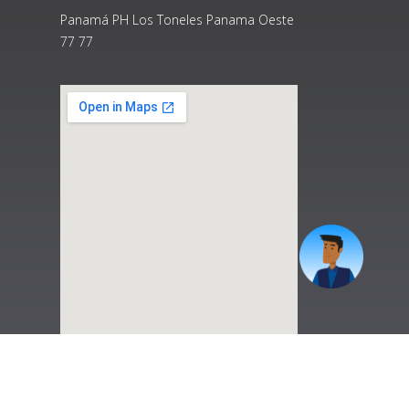
Panamá PH Los Toneles Panama Oeste
77 77
|
Preguntas Frecuentes
|
Contáctenos
|
Correo