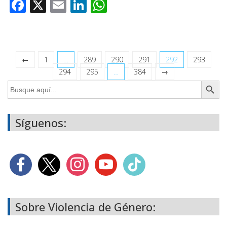
Facebook
X
Email
LinkedIn
WhatsApp
←
1
…
289
290
291
292
293
294
295
…
384
→
Botón de búsq
Buscar:
Síguenos:
Sobre Violencia de Género: