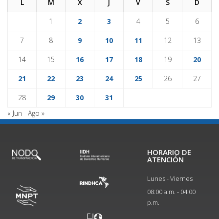
L
M
X
J
V
S
D
1
2
3
4
5
6
7
8
9
10
11
12
13
14
15
16
17
18
19
20
21
22
23
24
25
26
27
28
29
30
31
« Jun
Ago »
HORARIO DE
ATENCIÓN
Lunes - Viernes
08:00 a.m. - 04:00
p.m.