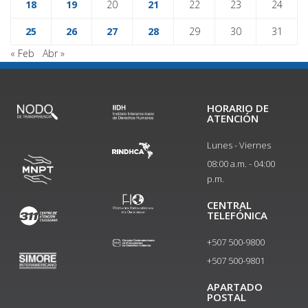
18
19
20
21
22
23
24
25
26
27
28
29
30
31
« Feb
Abr »
HORARIO DE
ATENCIÓN
Lunes - Viernes
08:00 a.m. - 04:00
p.m.
CENTRAL
TELEFÓNICA
+507 500-9800
+507 500-9801​
APARTADO
POSTAL