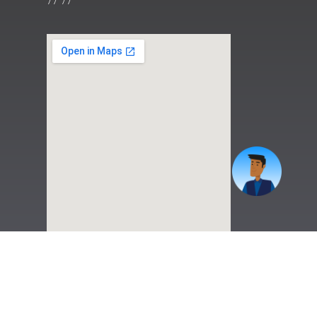
77 77
|
Preguntas Frecuentes
|
Contáctenos
|
Correo