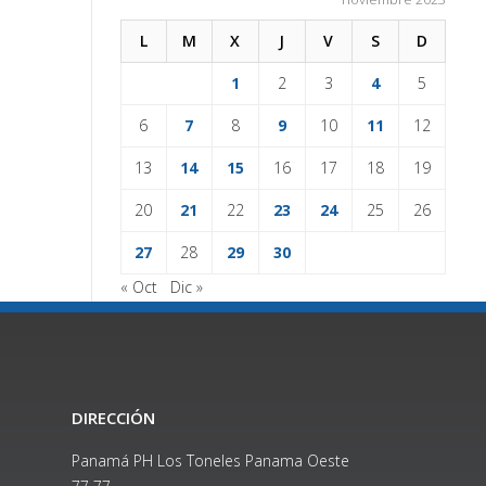
L
M
X
J
V
S
D
1
2
3
4
5
6
7
8
9
10
11
12
13
14
15
16
17
18
19
20
21
22
23
24
25
26
27
28
29
30
« Oct
Dic »
DIRECCIÓN
Panamá PH Los Toneles Panama Oeste