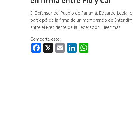
en firma entre Fio y Caf
El Defensor del Pueblo de Panamá, Eduardo Leblanc
participó de la firma de un memorando de Entendim
entre el Presidente de la Federación…
leer más
Comparte esto:
Facebook
X
Email
LinkedIn
WhatsApp