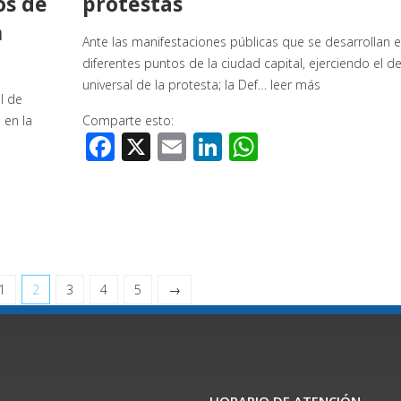
os de
protestas
n
Ante las manifestaciones públicas que se desarrollan 
diferentes puntos de la ciudad capital, ejerciendo el d
universal de la protesta; la Def…
leer más
l de
 en la
Comparte esto:
Facebook
X
Email
LinkedIn
WhatsApp
1
2
3
4
5
→
HORARIO DE ATENCIÓN