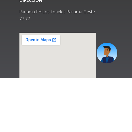
Panamá PH Los Toneles Panama Oeste
77 77
|
Preguntas Frecuentes
|
Contáctenos
|
Correo