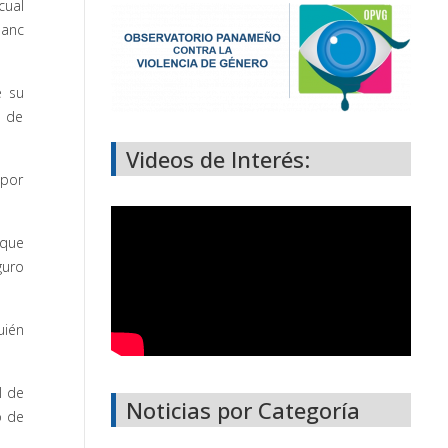
cual
lanc
e su
s de
Videos de Interés:
 por
 que
guro
uién
l de
Noticias por Categoría
o de