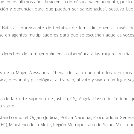
ue en los últimos años la violencia doméstica va en aumento, por lo 
ción y denunciar para que puedan ser sancionados”, sostuvo Leb
n Batista, sobreviviente de tentativa de femicidio quien a través d
rse en agentes multiplicadores para que se escuchen aquellas voce
 derechos de la mujer y Violencia cibernética a las mujeres y niñas
os de la Mujer, Alessandra Chena, destacó que entre los derechos
ca, personal y psicológica, al trabajo, al voto y vivir en un lugar se
rada de la Corte Suprema de Justicia, CSJ, Angela Russo de Cedeño q
u stand.
 stand como: el Órgano Judicial, Policía Nacional, Procuraduría Genera
EC), Ministerio de la Mujer, Región Metropolitana de Salud, Ministeri
.