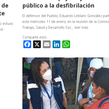
 de
público a la desfibrilación
ete
El defensor del Pueblo, Eduardo Leblanc González part
este miércoles 11 de enero, en la reunión de la Comis
lo estuvo
Trabajo, Salud y Desarrollo Soc…
leer más
ió
Comparte esto:
Facebook
X
Email
LinkedIn
WhatsApp