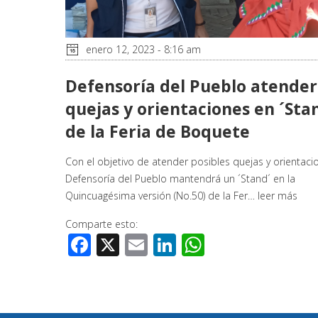
enero 12, 2023 - 8:16 am
Defensoría del Pueblo atende
quejas y orientaciones en ´Sta
de la Feria de Boquete
Con el objetivo de atender posibles quejas y orientaci
Defensoría del Pueblo mantendrá un ´Stand´ en la
Quincuagésima versión (No.50) de la Fer…
leer más
Comparte esto:
Facebook
X
Email
LinkedIn
WhatsApp