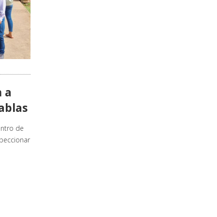
n a
ablas
entro de
speccionar