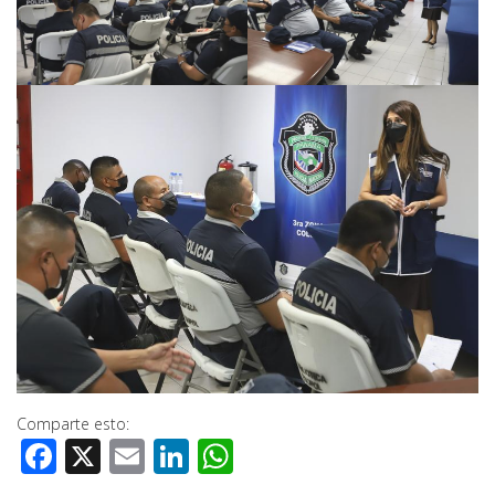
Comparte esto:
Facebook
X
Email
LinkedIn
WhatsApp