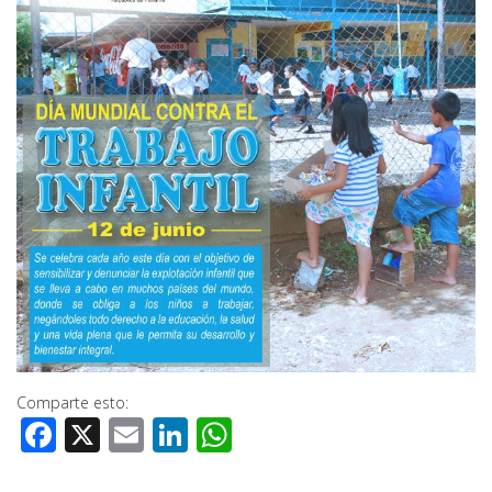
Comparte esto:
Facebook
X
Email
LinkedIn
WhatsApp