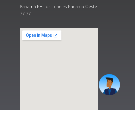
Panamá PH Los Toneles Panama Oeste
77 77
|
Preguntas Frecuentes
|
Contáctenos
|
Correo