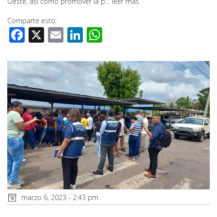
Oeste, así como promover la p…
leer más
Comparte esto:
Facebook
X
Email
LinkedIn
WhatsApp
marzo 6, 2023 - 2:43 pm