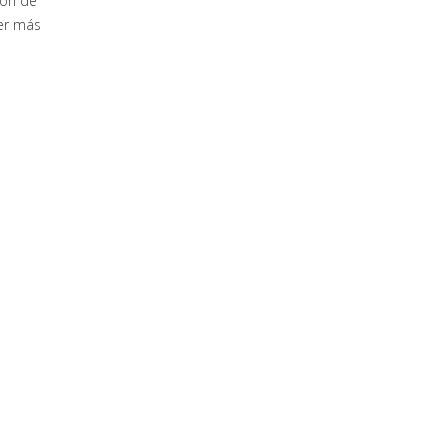
ión de
er más