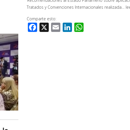
‘Recomendaciones al Estado Panameño sobre aplicac
Tratados y Convenciones Internacionales realizada…
le
Comparte esto:
Facebook
X
Email
LinkedIn
WhatsApp