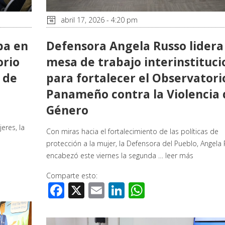
abril 17, 2026 - 4:20 pm
pa en
Defensora Angela Russo lidera
orio
mesa de trabajo interinstituci
 de
para fortalecer el Observatori
Panameño contra la Violencia 
Género
eres, la
Con miras hacia el fortalecimiento de las políticas de
protección a la mujer, la Defensora del Pueblo, Angela
encabezó este viernes la segunda …
leer más
Comparte esto:
Facebook
X
Email
LinkedIn
WhatsApp