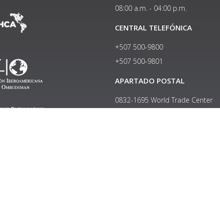
08:00 a.m. - 04:00 p.m.
CENTRAL TELEFÓNICA
+507 500-9800
+507 500-9801​
APARTADO POSTAL
0832-1695 World Trade Center
Copyright © 2024, Política de privacidad y protección de datos
Institucional
|
Manual de Identidad Visual