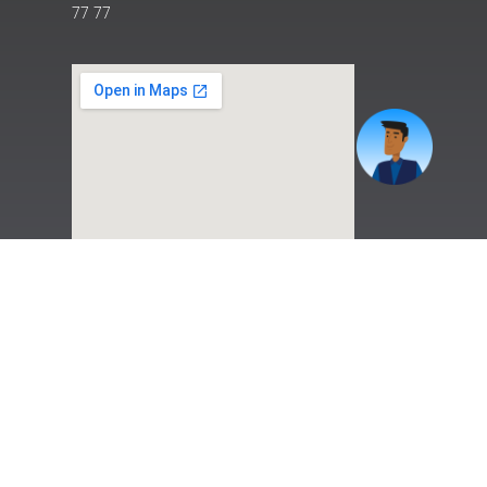
77 77
|
Preguntas Frecuentes
|
Contáctenos
|
Correo