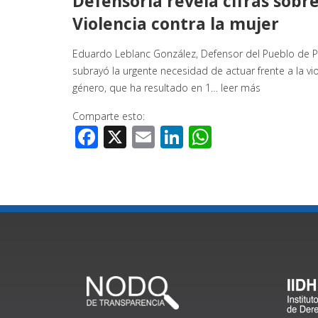
Defensoría revela cifras sobre
Violencia contra la mujer
Eduardo Leblanc González, Defensor del Pueblo de 
subrayó la urgente necesidad de actuar frente a la vi
género, que ha resultado en 1…
leer más
Comparte esto:
Facebook
X
Email
LinkedIn
WhatsApp