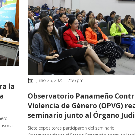
junio 26, 2025 - 2:56 pm
a la
ta
Observatorio Panameño Contr
Violencia de Género (OPVG) rea
seminario junto al Órgano Judi
nero
ensoría
Siete expositores participaron del seminario