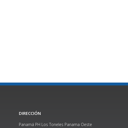
DIRECCIÓN
Panamá PH Los Toneles Panama Oeste