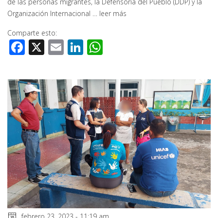
de las personas migrantes, la Defensoría del Pueblo (DDP) y la
Organización Internacional …
leer más
Comparte esto:
Facebook
X
Email
LinkedIn
WhatsApp
febrero 23, 2023 - 11:19 am