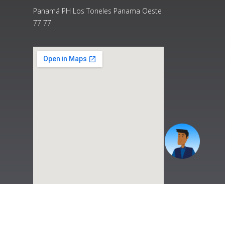
Panamá PH Los Toneles Panama Oeste
77 77
|
Preguntas Frecuentes
|
Contáctenos
|
Correo