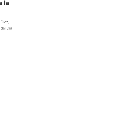
a la
 Díaz,
 del Día