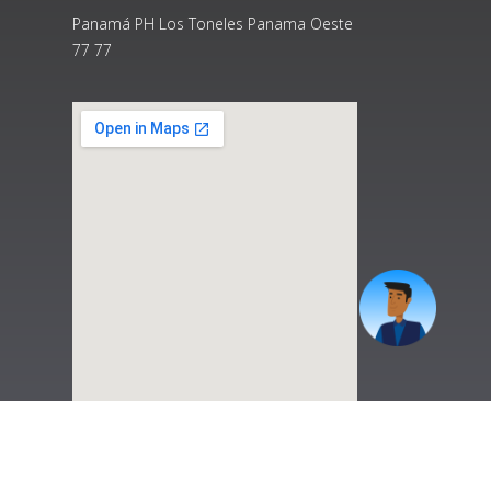
Panamá PH Los Toneles Panama Oeste
77 77
|
Preguntas Frecuentes
|
Contáctenos
|
Correo