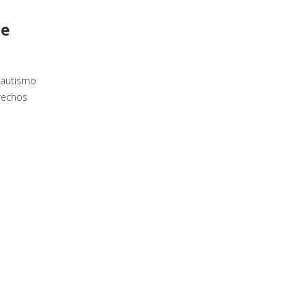
te
 autismo
rechos