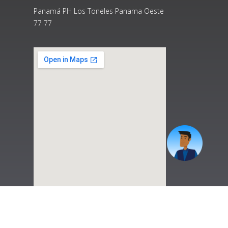
Panamá PH Los Toneles Panama Oeste
77 77
|
Preguntas Frecuentes
|
Contáctenos
|
Correo