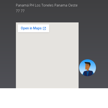
Panamá PH Los Toneles Panama Oeste
77 77
|
Preguntas Frecuentes
|
Contáctenos
|
Correo