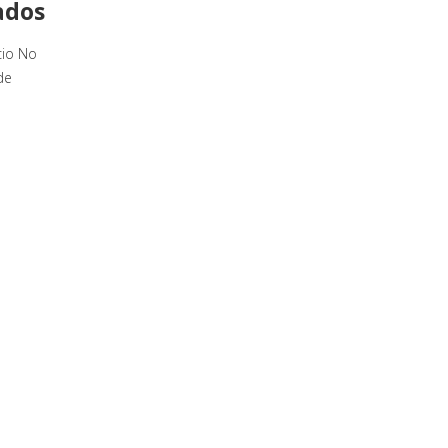
ados
cio No
de