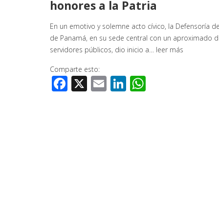
honores a la Patria
En un emotivo y solemne acto cívico, la Defensoría d
de Panamá, en su sede central con un aproximado d
servidores públicos, dio inicio a…
leer más
Comparte esto:
Facebook
X
Email
LinkedIn
WhatsApp