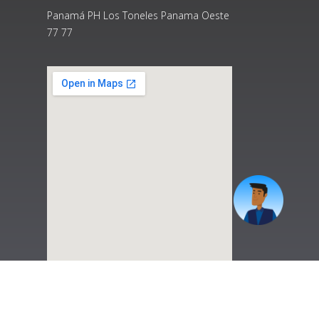
Panamá PH Los Toneles Panama Oeste
77 77
|
Preguntas Frecuentes
|
Contáctenos
|
Correo