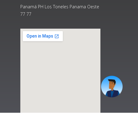
Panamá PH Los Toneles Panama Oeste
77 77
|
Preguntas Frecuentes
|
Contáctenos
|
Correo