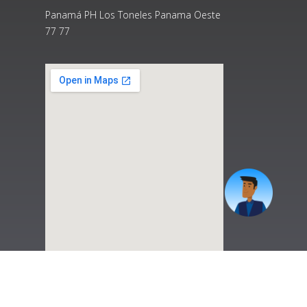
Panamá PH Los Toneles Panama Oeste
77 77
|
Preguntas Frecuentes
|
Contáctenos
|
Correo