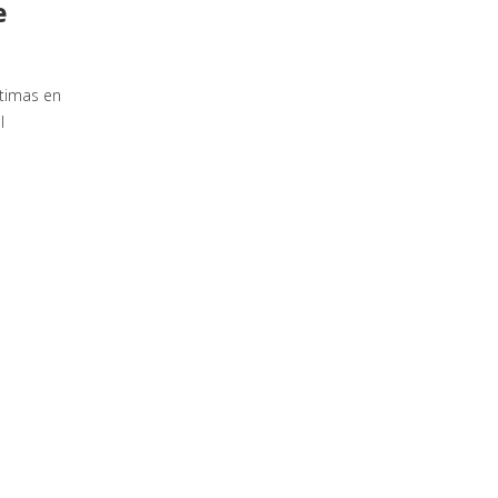
e
ctimas en
l