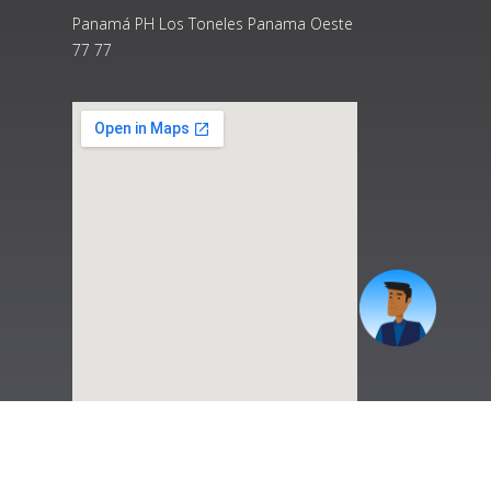
Panamá PH Los Toneles Panama Oeste
77 77
|
Preguntas Frecuentes
|
Contáctenos
|
Correo