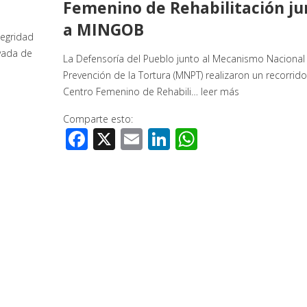
Femenino de Rehabilitación ju
a MINGOB
tegridad
ivada de
La Defensoría del Pueblo junto al Mecanismo Nacional 
Prevención de la Tortura (MNPT) realizaron un recorrido
Centro Femenino de Rehabili…
leer más
Comparte esto:
Facebook
X
Email
LinkedIn
WhatsApp