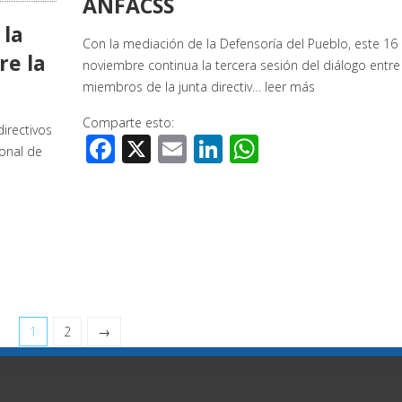
ANFACSS
 la
Con la mediación de la Defensoría del Pueblo, este 16
re la
noviembre continua la tercera sesión del diálogo entre
miembros de la junta directiv…
leer más
Comparte esto:
irectivos
Facebook
X
Email
LinkedIn
WhatsApp
ional de
1
2
→