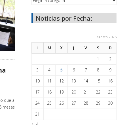
Noticias por Fecha:
agosto 2026
L
M
X
J
V
S
D
1
2
ha
3
4
5
6
7
8
9
10
11
12
13
14
15
16
17
18
19
20
21
22
23
co que a
24
25
26
27
28
29
30
 6 mesas
31
« Jul