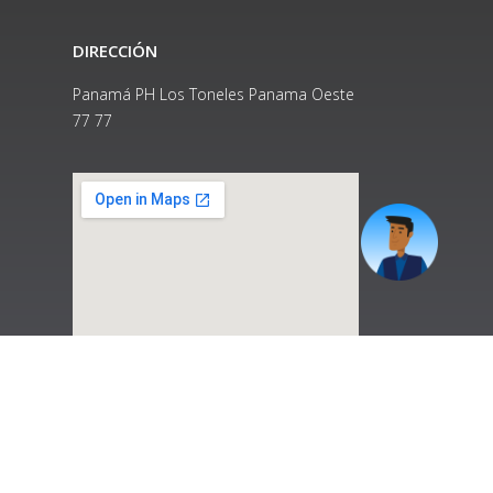
DIRECCIÓN
Panamá PH Los Toneles Panama Oeste
77 77