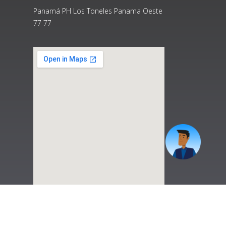
Panamá PH Los Toneles Panama Oeste
77 77
|
Preguntas Frecuentes
|
Contáctenos
|
Correo