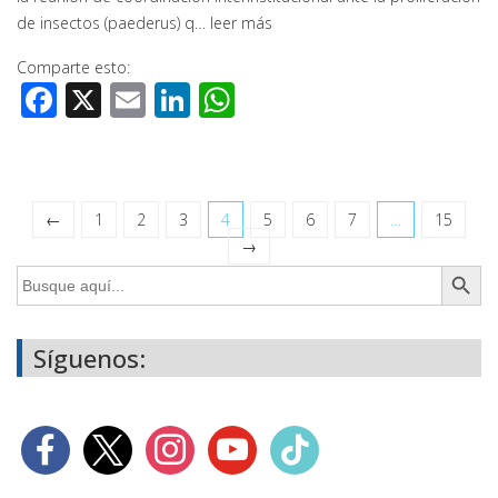
de insectos (paederus) q…
leer más
Comparte esto:
Facebook
X
Email
LinkedIn
WhatsApp
←
1
2
3
4
5
6
7
…
15
→
Botón de búsq
Buscar:
Síguenos: