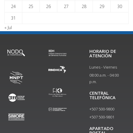
24
25
26
27
28
29
30
31
« Jul
HORARIO DE
ATENCIÓN
Lunes - Viernes
08:00 a.m. - 04:00
p.m.
CENTRAL
TELEFÓNICA
+507 500-9800
+507 500-9801​
APARTADO
POSTAL