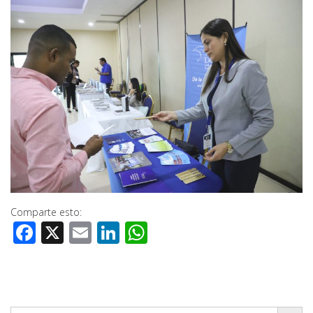
Comparte esto:
Facebook
X
Email
LinkedIn
WhatsApp
Botón de búsq
Buscar: