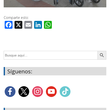
Comparte esto:
Facebook
X
Email
LinkedIn
WhatsApp
Botón de búsq
Buscar:
Síguenos: