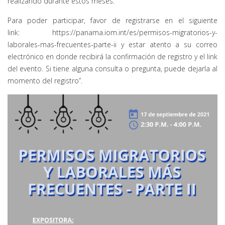
realizando durante estos meses.
Para poder participar, favor de registrarse en el siguiente
link:
https://panama.iom.int/es/permisos-migratorios-y-
laborales-mas-frecuentes-parte-ii
y estar atento a su correo
electrónico en donde recibirá la confirmación de registro y el link
del evento. Si tiene alguna consulta o pregunta, puede dejarla al
momento del registro”.