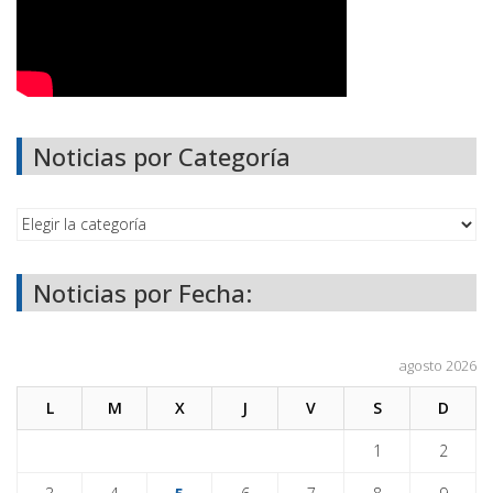
Noticias por Categoría
Noticias por Fecha:
agosto 2026
L
M
X
J
V
S
D
1
2