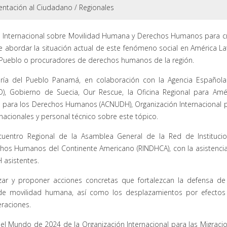
entación al Ciudadano
/
Regionales
so Internacional sobre Movilidad Humana y Derechos Humanos para c
e abordar la situación actual de este fenómeno social en América La
el Pueblo o procuradores de derechos humanos de la región.
oría del Pueblo Panamá, en colaboración con la Agencia Español
ID), Gobierno de Suecia, Our Rescue, la Oficina Regional para Amé
s para los Derechos Humanos (ACNUDH), Organización Internacional 
nacionales y personal técnico sobre este tópico.
ncuentro Regional de la Asamblea General de la Red de Instituci
chos Humanos del Continente Americano (RINDHCA), con la asistenci
 asistentes.
zar y proponer acciones concretas que fortalezcan la defensa de
de movilidad humana, así como los desplazamientos por efectos
eraciones.
el Mundo de 2024 de la Organización Internacional para las Migraci