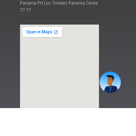
Panamá PH Los Toneles Panama Oeste
77 77
|
Preguntas Frecuentes
|
Contáctenos
|
Correo