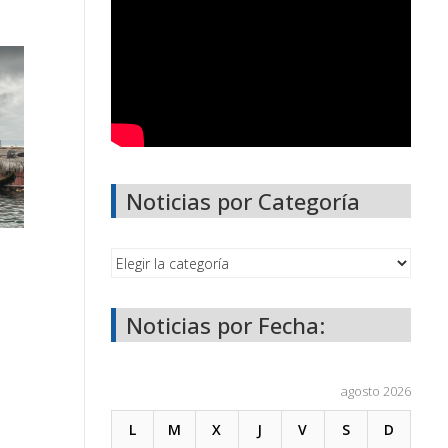
Noticias por Categoría
Noticias por Fecha:
agosto 2026
L
M
X
J
V
S
D