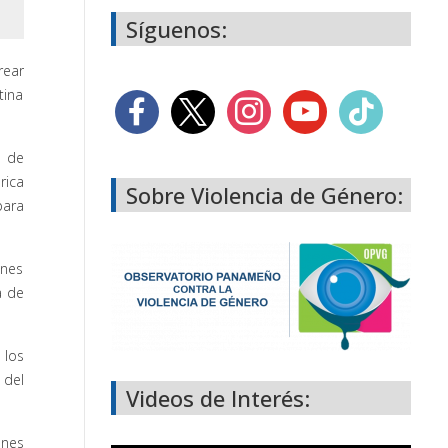
Síguenos:
rear
tina
a de
rica
Sobre Violencia de Género:
para
ones
a de
 los
 del
Videos de Interés:
ones