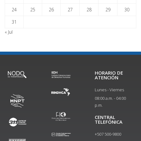
24
25
26
27
28
29
30
31
« Jul
HORARIO DE
ATENCIÓN
Lunes - Viernes
08:00 a.m. - 04:00
p.m.
CENTRAL
TELEFÓNICA
+507 500-9800