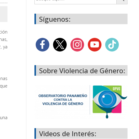
Síguenos:
ción
nas,
, ya
Sobre Violencia de Género:
enas
 que
 una
Videos de Interés: