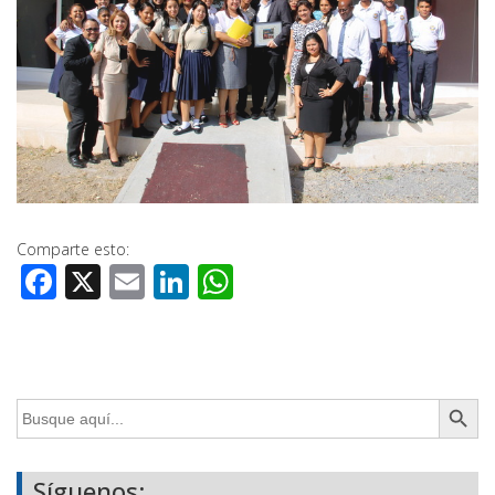
Comparte esto:
Facebook
X
Email
LinkedIn
WhatsApp
Botón de búsq
Buscar:
Síguenos: