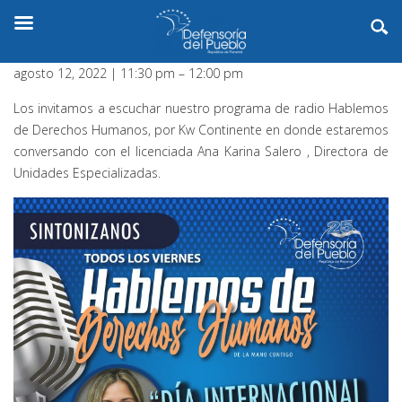
agosto 12, 2022
|
11:30 pm
–
12:00 pm
Los invitamos a escuchar nuestro programa de radio Hablemos
de Derechos Humanos, por Kw Continente en donde estaremos
conversando con el licenciada Ana Karina Salero , Directora de
Unidades Especializadas.