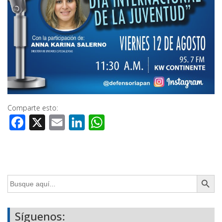
Comparte esto:
Facebook
X
Email
LinkedIn
WhatsApp
Botón de búsq
Buscar:
Síguenos: