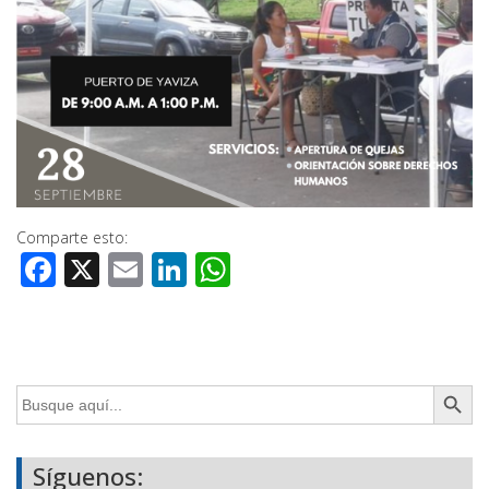
Comparte esto:
Facebook
X
Email
LinkedIn
WhatsApp
Botón de búsq
Buscar:
Síguenos: