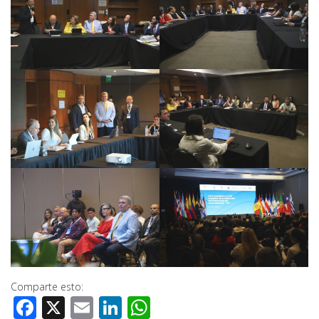
Comparte esto:
Facebook
X
Email
LinkedIn
WhatsApp